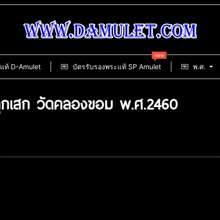
new
แท้ D-Amulet
บัตรรับรองพระแท้ SP Amulet
พ.ศ.
 ปลุกเสก วัดคลองขอม พ.ศ.2460