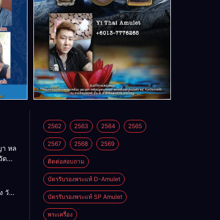
2562
2563
2564
2565
2567
2568
2569
า หล
วัด
ติดต่อสอบถาม
บัตรรับรองพระแท้ D-Amulet
ด
 วัด
บัตรรับรองพระแท้ SP Amulet
พระเครื่อง