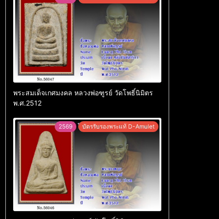
พระสมเด็จเกศมงคล หลวงพ่อฑูรย์ วัดโพธิ์นิมิตร
พ.ศ.2512
2569
บัตรรับรองพระแท้ D-Amulet