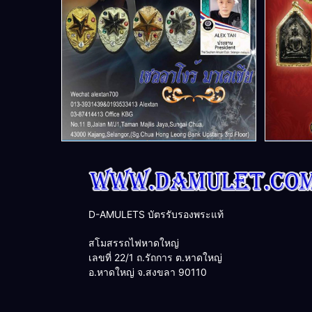
D-AMULETS บัตรรับรองพระแท้
สโมสรรถไฟหาดใหญ่
เลขที่ 22/1 ถ.รัถการ ต.หาดใหญ่
อ.หาดใหญ่ จ.สงขลา 90110