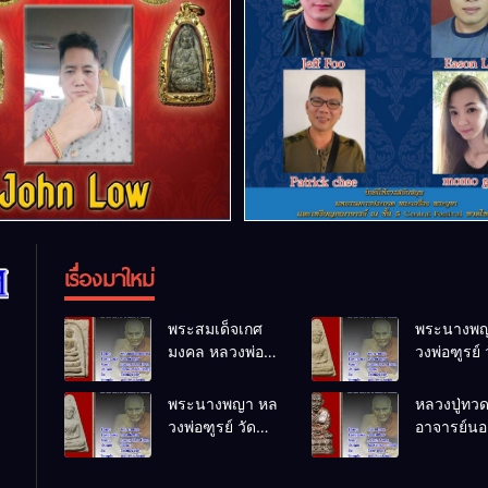
เรื่องมาใหม่
พระสมเด็จเกศ
พระนางพญ
มงคล หลวงพ่อ
วงพ่อฑูรย์ 
ฑูรย์ วัด
โพธิ์นิมิตร
โพธิ์นิมิตร
พ.ศ.2512
พระนางพญา หล
หลวงปู่ทว
พ.ศ.2512
วงพ่อฑูรย์ วัด
อาจารย์นอง
โพธิ์นิมิตร
ทรายขาว
พ.ศ.2512
พ.ศ.2541