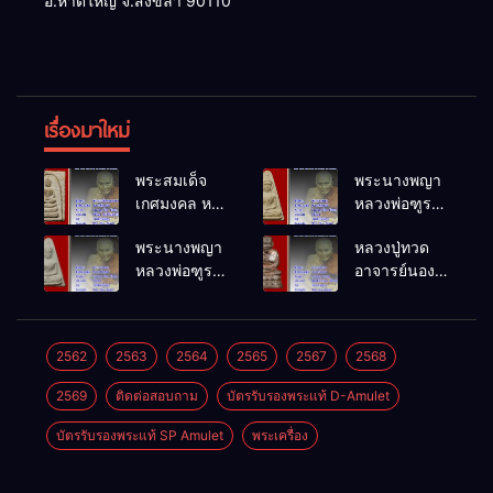
อ.หาดใหญ่ จ.สงขลา 90110
เรื่องมาใหม่
พระสมเด็จ
พระนางพญา
เกศมงคล หล
หลวงพ่อฑูรย์
วงพ่อฑูรย์ วัด
วัดโพธิ์นิมิตร
พระนางพญา
หลวงปู่ทวด
โพธิ์นิมิตร
พ.ศ.2512
หลวงพ่อฑูรย์
อาจารย์นอง
พ.ศ.2512
วัดโพธิ์นิมิตร
วัดทรายขาว
พ.ศ.2512
พ.ศ.2541
2562
2563
2564
2565
2567
2568
2569
ติดต่อสอบถาม
บัตรรับรองพระแท้ D-Amulet
บัตรรับรองพระแท้ SP Amulet
พระเครื่อง