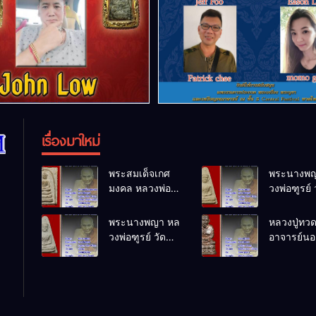
เรื่องมาใหม่
พระสมเด็จเกศ
พระนางพญ
มงคล หลวงพ่อ
วงพ่อฑูรย์ 
ฑูรย์ วัด
โพธิ์นิมิตร
โพธิ์นิมิตร
พ.ศ.2512
พระนางพญา หล
หลวงปู่ทว
พ.ศ.2512
วงพ่อฑูรย์ วัด
อาจารย์นอง
โพธิ์นิมิตร
ทรายขาว
พ.ศ.2512
พ.ศ.2541