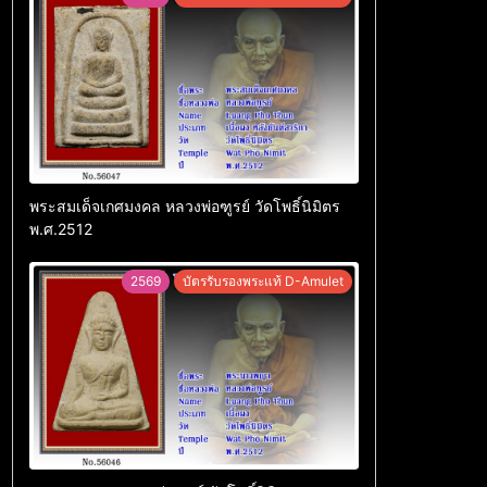
พระสมเด็จเกศมงคล หลวงพ่อฑูรย์ วัดโพธิ์นิมิตร
พ.ศ.2512
2569
บัตรรับรองพระแท้ D-Amulet