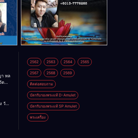
2562
2563
2564
2565
2567
2568
2569
า หล
วัด
ติดต่อสอบถาม
บัตรรับรองพระแท้ D-Amulet
ด
 วัด
บัตรรับรองพระแท้ SP Amulet
พระเครื่อง