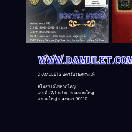
D-AMULETS บัตรรับรองพระแท้
สโมสรรถไฟหาดใหญ่
เลขที่ 22/1 ถ.รัถการ ต.หาดใหญ่
อ.หาดใหญ่ จ.สงขลา 90110