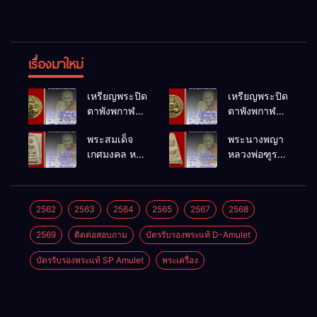
เรื่องมาใหม่
เหรียญพระปิด
เหรียญพระปิด
ตาพังพกาฬ
ตาพังพกาฬ
รุ่นขุมทรัพย์
รุ่นขุมทรัพย์
พระสมเด็จ
พระนางพญา
เนื้อทองฝา
เนื้อทองฝา
เกศมงคล หล
หลวงพ่อฑูรย์
บาตร วัด
บาตร วัด
วงพ่อฑูรย์ วัด
วัดโพธิ์นิมิตร
พระบรมธาตุ
พระบรมธาตุ
โพธิ์นิมิตร
พ.ศ.2512
พ.ศ.2549
พ.ศ.2549
พ.ศ.2512
2562
2563
2564
2565
2567
2568
2569
ติดต่อสอบถาม
บัตรรับรองพระแท้ D-Amulet
บัตรรับรองพระแท้ SP Amulet
พระเครื่อง