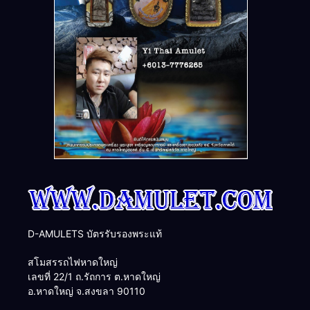
D-AMULETS บัตรรับรองพระแท้
สโมสรรถไฟหาดใหญ่
เลขที่ 22/1 ถ.รัถการ ต.หาดใหญ่
อ.หาดใหญ่ จ.สงขลา 90110