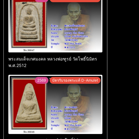
พระสมเด็จเกศมงคล หลวงพ่อฑูรย์ วัดโพธิ์นิมิตร
พ.ศ.2512
2569
บัตรรับรองพระแท้ D-Amulet