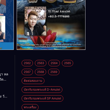
2562
2563
2564
2565
2567
2568
2569
า หล
วัด
ติดต่อสอบถาม
บัตรรับรองพระแท้ D-Amulet
ด
 วัด
บัตรรับรองพระแท้ SP Amulet
พระเครื่อง