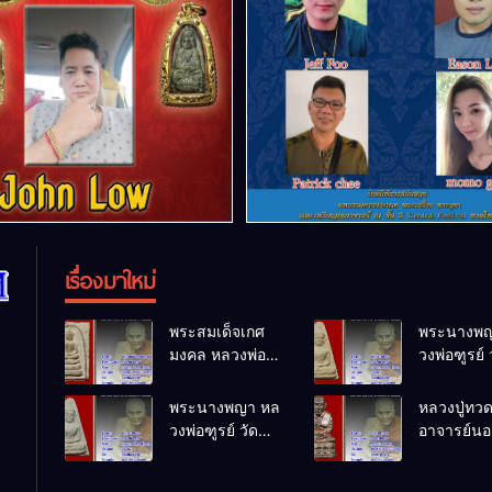
เรื่องมาใหม่
พระสมเด็จเกศ
พระนางพญ
มงคล หลวงพ่อ
วงพ่อฑูรย์ 
ฑูรย์ วัด
โพธิ์นิมิตร
โพธิ์นิมิตร
พ.ศ.2512
พระนางพญา หล
หลวงปู่ทว
พ.ศ.2512
วงพ่อฑูรย์ วัด
อาจารย์นอง
โพธิ์นิมิตร
ทรายขาว
พ.ศ.2512
พ.ศ.2541