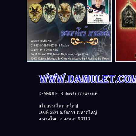
D-AMULETS บัตรรับรองพระแท้
สโมสรรถไฟหาดใหญ่
เลขที่ 22/1 ถ.รัถการ ต.หาดใหญ่
อ.หาดใหญ่ จ.สงขลา 90110