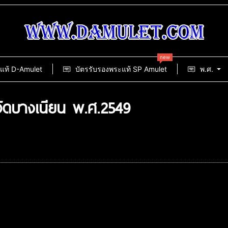
new
แท้ D-Amulet
บัตรรับรองพระแท้ SP Amulet
พ.ศ.
วัดบางเนียน พ.ศ.2549