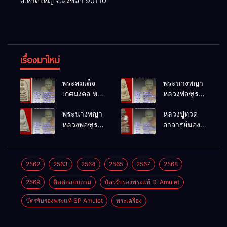
อ.หาดใหญ่ จ.สงขลา 90110
เรื่องมาใหม่
พระสมเด็จ
พระนางพญา
เกศมงคล หล
หลวงพ่อฑูรย์
วงพ่อฑูรย์ วัด
วัดโพธิ์นิมิตร
พระนางพญา
หลวงปู่ทวด
โพธิ์นิมิตร
พ.ศ.2512
หลวงพ่อฑูรย์
อาจารย์นอง
พ.ศ.2512
วัดโพธิ์นิมิตร
วัดทรายขาว
พ.ศ.2512
พ.ศ.2541
2562
2563
2564
2565
2567
2568
2569
ติดต่อสอบถาม
บัตรรับรองพระแท้ D-Amulet
บัตรรับรองพระแท้ SP Amulet
พระเครื่อง