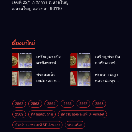
เลขที่ 22/1 ถ.รัถการ ต.หาดใหญ่
อ.หาดใหญ่ จ.สงขลา 90110
เรื่องมาใหม่
เหรียญพระปิด
เหรียญพระปิด
ตาพังพกาฬ
ตาพังพกาฬ
รุ่นขุมทรัพย์
รุ่นขุมทรัพย์
พระสมเด็จ
พระนางพญา
เนื้อทองฝา
เนื้อทองฝา
เกศมงคล หล
หลวงพ่อฑูรย์
บาตร วัด
บาตร วัด
วงพ่อฑูรย์ วัด
วัดโพธิ์นิมิตร
พระบรมธาตุ
พระบรมธาตุ
โพธิ์นิมิตร
พ.ศ.2512
พ.ศ.2549
พ.ศ.2549
พ.ศ.2512
2562
2563
2564
2565
2567
2568
2569
ติดต่อสอบถาม
บัตรรับรองพระแท้ D-Amulet
บัตรรับรองพระแท้ SP Amulet
พระเครื่อง