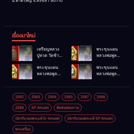
อ.หาดใหญ่ จ.สงขลา 90110
เรื่องมาใหม่
เหรียญหลวง
พระขุนแผน
ปู่ทวด วัดช้าง
หลวงพ่อพูล
ให้ พ.ศ.2505
วัดไผ่ล้อม
พระขุนแผน
พระขุนแผน
พ.ศ.2548
หลวงพ่อพูล
หลวงพ่อพูล
วัดไผ่ล้อม
วัดไผ่ล้อม
พ.ศ.2548
พ.ศ.2548
2562
2563
2564
2565
2567
2568
2569
SP Amulet
ติดต่อสอบถาม
บัตรรับรองพระแท้ D-Amulet
บัตรรับรองพระแท้ SP Amulet
พระเครื่อง