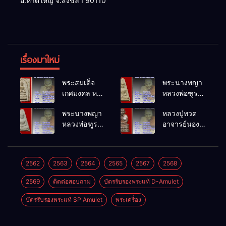
อ.หาดใหญ่ จ.สงขลา 90110
เรื่องมาใหม่
พระสมเด็จ
พระนางพญา
เกศมงคล หล
หลวงพ่อฑูรย์
วงพ่อฑูรย์ วัด
วัดโพธิ์นิมิตร
พระนางพญา
หลวงปู่ทวด
โพธิ์นิมิตร
พ.ศ.2512
หลวงพ่อฑูรย์
อาจารย์นอง
พ.ศ.2512
วัดโพธิ์นิมิตร
วัดทรายขาว
พ.ศ.2512
พ.ศ.2541
2562
2563
2564
2565
2567
2568
2569
ติดต่อสอบถาม
บัตรรับรองพระแท้ D-Amulet
บัตรรับรองพระแท้ SP Amulet
พระเครื่อง