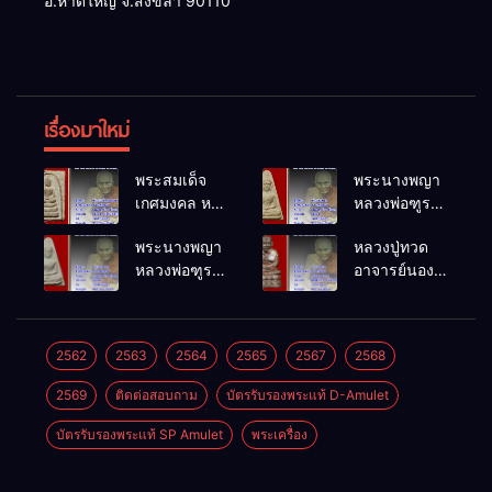
อ.หาดใหญ่ จ.สงขลา 90110
เรื่องมาใหม่
พระสมเด็จ
พระนางพญา
เกศมงคล หล
หลวงพ่อฑูรย์
วงพ่อฑูรย์ วัด
วัดโพธิ์นิมิตร
พระนางพญา
หลวงปู่ทวด
โพธิ์นิมิตร
พ.ศ.2512
หลวงพ่อฑูรย์
อาจารย์นอง
พ.ศ.2512
วัดโพธิ์นิมิตร
วัดทรายขาว
พ.ศ.2512
พ.ศ.2541
2562
2563
2564
2565
2567
2568
2569
ติดต่อสอบถาม
บัตรรับรองพระแท้ D-Amulet
บัตรรับรองพระแท้ SP Amulet
พระเครื่อง