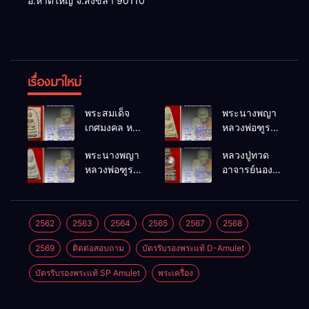
อ.หาดใหญ่ จ.สงขลา 90110
เรื่องมาใหม่
พระสมเด็จ
พระนางพญา
เกศมงคล หล
หลวงพ่อฑูรย์
วงพ่อฑูรย์ วัด
วัดโพธิ์นิมิตร
พระนางพญา
หลวงปู่ทวด
โพธิ์นิมิตร
พ.ศ.2512
หลวงพ่อฑูรย์
อาจารย์นอง
พ.ศ.2512
วัดโพธิ์นิมิตร
วัดทรายขาว
พ.ศ.2512
พ.ศ.2541
2562
2563
2564
2565
2567
2568
2569
ติดต่อสอบถาม
บัตรรับรองพระแท้ D-Amulet
บัตรรับรองพระแท้ SP Amulet
พระเครื่อง