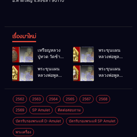
อ.หาดใหญ่ จ.สงขลา 90110
เรื่องมาใหม่
เหรียญหลวง
พระขุนแผน
ปู่ทวด วัดช้าง
หลวงพ่อพูล
ให้ พ.ศ.2505
วัดไผ่ล้อม
พระขุนแผน
พระขุนแผน
พ.ศ.2548
หลวงพ่อพูล
หลวงพ่อพูล
วัดไผ่ล้อม
วัดไผ่ล้อม
พ.ศ.2548
พ.ศ.2548
2562
2563
2564
2565
2567
2568
2569
SP Amulet
ติดต่อสอบถาม
บัตรรับรองพระแท้ D-Amulet
บัตรรับรองพระแท้ SP Amulet
พระเครื่อง