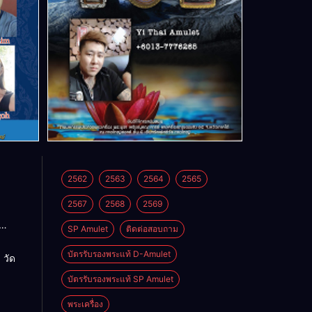
2562
2563
2564
2565
2567
2568
2569
SP Amulet
ติดต่อสอบถาม
า วัด
ิหาร
บัตรรับรองพระแท้ D-Amulet
 วัด
บัตรรับรองพระแท้ SP Amulet
พระเครื่อง