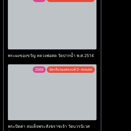
พระผงของขวัญ หลวงพ่อสด วัดปากน้ำ พ.ศ.2514
2569
บัตรรับรองพระแท้ D-Amulet
พระปิดตา สมเด็จพระสังฆราชเจ้า วัดบวรนิเวศ