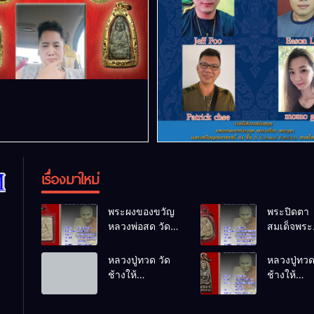
เรื่องมาใหม่
พระผงของขวัญ
พระปิดตา
หลวงพ่อสด วัด
สมเด็จพระ
ปากน้ำ
สังฆราชเจ้
พ.ศ.2514
บวรนิเวศว
หลวงปู่ทวด วัด
หลวงปู่ทวด
พ.ศ.2523
ช้างให้
ช้างให้
พ.ศ.2508
พ.ศ.2508