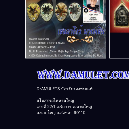
D-AMULETS บัตรรับรองพระแท้
สโมสรรถไฟหาดใหญ่
เลขที่ 22/1 ถ.รัถการ ต.หาดใหญ่
อ.หาดใหญ่ จ.สงขลา 90110