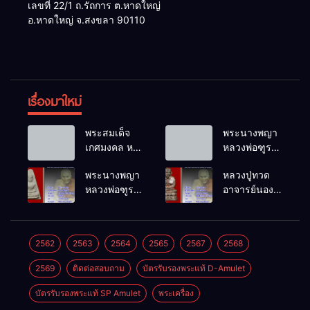
เลขที่ 22/1 ถ.รัถการ ต.หาดใหญ่
อ.หาดใหญ่ จ.สงขลา 90110
เรื่องมาใหม่
พระสมเด็จ
พระนางพญา
เกศมงคล หล
หลวงพ่อฑูรย์
วงพ่อฑูรย์ วัด
วัดโพธิ์นิมิตร
พระนางพญา
หลวงปู่ทวด
โพธิ์นิมิตร
พ.ศ.2512
หลวงพ่อฑูรย์
อาจารย์นอง
พ.ศ.2512
วัดโพธิ์นิมิตร
วัดทรายขาว
พ.ศ.2512
พ.ศ.2541
2562
2563
2564
2565
2567
2568
2569
ติดต่อสอบถาม
บัตรรับรองพระแท้ D-Amulet
บัตรรับรองพระแท้ SP Amulet
พระเครื่อง