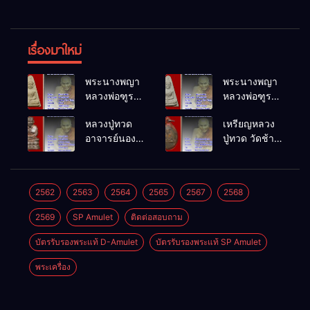
เรื่องมาใหม่
พระนางพญา
พระนางพญา
หลวงพ่อฑูรย์
หลวงพ่อฑูรย์
วัดโพธิ์นิมิตร
วัดโพธิ์นิมิตร
หลวงปู่ทวด
เหรียญหลวง
พ.ศ.2512
พ.ศ.2512
อาจารย์นอง
ปู่ทวด วัดช้าง
วัดทรายขาว
ให้ พ.ศ.2505
พ.ศ.2541
2562
2563
2564
2565
2567
2568
2569
SP Amulet
ติดต่อสอบถาม
บัตรรับรองพระแท้ D-Amulet
บัตรรับรองพระแท้ SP Amulet
พระเครื่อง