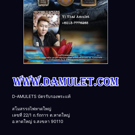
D-AMULETS บัตรรับรองพระแท้
สโมสรรถไฟหาดใหญ่
เลขที่ 22/1 ถ.รัถการ ต.หาดใหญ่
อ.หาดใหญ่ จ.สงขลา 90110