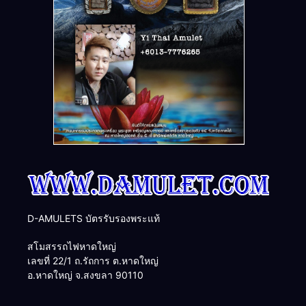
D-AMULETS บัตรรับรองพระแท้
สโมสรรถไฟหาดใหญ่
เลขที่ 22/1 ถ.รัถการ ต.หาดใหญ่
อ.หาดใหญ่ จ.สงขลา 90110