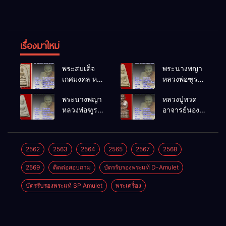
เรื่องมาใหม่
พระสมเด็จ
พระนางพญา
เกศมงคล หล
หลวงพ่อฑูรย์
วงพ่อฑูรย์ วัด
วัดโพธิ์นิมิตร
พระนางพญา
หลวงปู่ทวด
โพธิ์นิมิตร
พ.ศ.2512
หลวงพ่อฑูรย์
อาจารย์นอง
พ.ศ.2512
วัดโพธิ์นิมิตร
วัดทรายขาว
พ.ศ.2512
พ.ศ.2541
2562
2563
2564
2565
2567
2568
2569
ติดต่อสอบถาม
บัตรรับรองพระแท้ D-Amulet
บัตรรับรองพระแท้ SP Amulet
พระเครื่อง