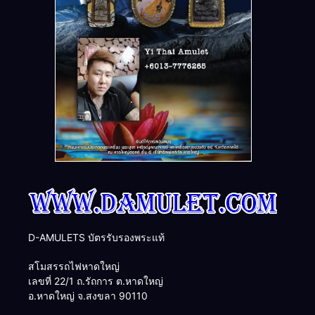
D-AMULETS บัตรรับรองพระแท้
สโมสรรถไฟหาดใหญ่
เลขที่ 22/1 ถ.รัถการ ต.หาดใหญ่
อ.หาดใหญ่ จ.สงขลา 90110