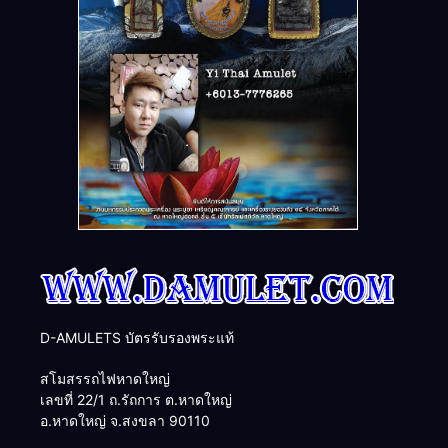
D-AMULETS บัตรรับรองพระแท้
สโมสรรถไฟหาดใหญ่
เลขที่ 22/1 ถ.รัถการ ต.หาดใหญ่
อ.หาดใหญ่ จ.สงขลา 90110