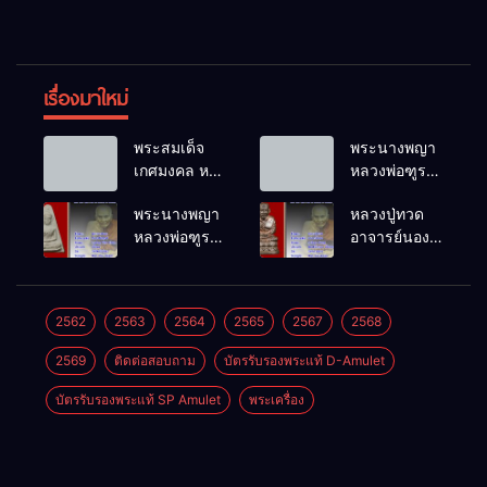
เรื่องมาใหม่
พระสมเด็จ
พระนางพญา
เกศมงคล หล
หลวงพ่อฑูรย์
วงพ่อฑูรย์ วัด
วัดโพธิ์นิมิตร
พระนางพญา
หลวงปู่ทวด
โพธิ์นิมิตร
พ.ศ.2512
หลวงพ่อฑูรย์
อาจารย์นอง
พ.ศ.2512
วัดโพธิ์นิมิตร
วัดทรายขาว
พ.ศ.2512
พ.ศ.2541
2562
2563
2564
2565
2567
2568
2569
ติดต่อสอบถาม
บัตรรับรองพระแท้ D-Amulet
บัตรรับรองพระแท้ SP Amulet
พระเครื่อง