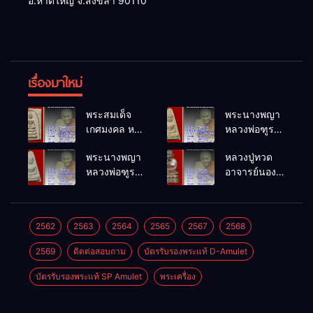
อ.หาดใหญ่ จ.สงขลา 90110
เรื่องมาใหม่
พระสมเด็จ
พระนางพญา
เกศมงคล หล
หลวงพ่อฑูรย์
วงพ่อฑูรย์ วัด
วัดโพธิ์นิมิตร
พระนางพญา
หลวงปู่ทวด
โพธิ์นิมิตร
พ.ศ.2512
หลวงพ่อฑูรย์
อาจารย์นอง
พ.ศ.2512
วัดโพธิ์นิมิตร
วัดทรายขาว
พ.ศ.2512
พ.ศ.2541
2562
2563
2564
2565
2567
2568
2569
ติดต่อสอบถาม
บัตรรับรองพระแท้ D-Amulet
บัตรรับรองพระแท้ SP Amulet
พระเครื่อง