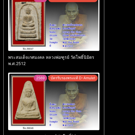
พระสมเด็จเกศมงคล หลวงพ่อฑูรย์ วัดโพธิ์นิมิตร
พ.ศ.2512
2569
บัตรรับรองพระแท้ D-Amulet