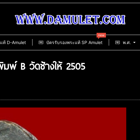
new
แท้ D-Amulet
บัตรรับรองพระแท้ SP Amulet
พ.ศ.
ิมพ์ B วัดช้างให้ 2505