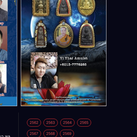
2562
2563
2564
2565
2567
2568
2569
า หล