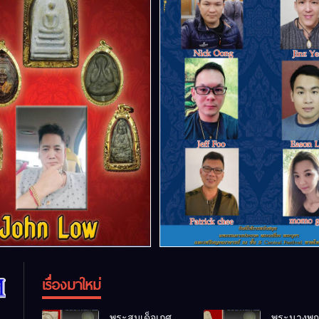
เรื่องมาใหม่
พระสมเด็จเกศ
พระนางพญ