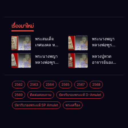
เรื่องมาใหม่
พระสมเด็จ
พระนางพญา
เกศมงคล หล
หลวงพ่อฑูรย์
วงพ่อฑูรย์ วัด
วัดโพธิ์นิมิตร
พระนางพญา
หลวงปู่ทวด
โพธิ์นิมิตร
พ.ศ.2512
หลวงพ่อฑูรย์
อาจารย์นอง
พ.ศ.2512
วัดโพธิ์นิมิตร
วัดทรายขาว
พ.ศ.2512
พ.ศ.2541
2562
2563
2564
2565
2567
2568
2569
ติดต่อสอบถาม
บัตรรับรองพระแท้ D-Amulet
บัตรรับรองพระแท้ SP Amulet
พระเครื่อง