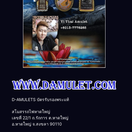
D-AMULETS บัตรรับรองพระแท้
สโมสรรถไฟหาดใหญ่
เลขที่ 22/1 ถ.รัถการ ต.หาดใหญ่
อ.หาดใหญ่ จ.สงขลา 90110