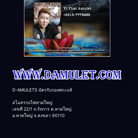
D-AMULETS บัตรรับรองพระแท้
สโมสรรถไฟหาดใหญ่
เลขที่ 22/1 ถ.รัถการ ต.หาดใหญ่
อ.หาดใหญ่ จ.สงขลา 90110