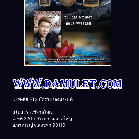
D-AMULETS บัตรรับรองพระแท้
สโมสรรถไฟหาดใหญ่
เลขที่ 22/1 ถ.รัถการ ต.หาดใหญ่
อ.หาดใหญ่ จ.สงขลา 90110