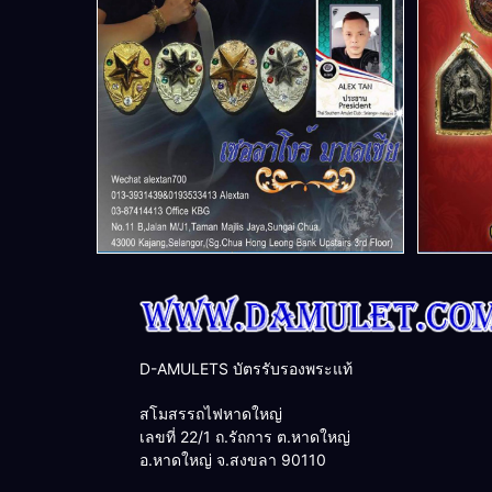
D-AMULETS บัตรรับรองพระแท้
สโมสรรถไฟหาดใหญ่
เลขที่ 22/1 ถ.รัถการ ต.หาดใหญ่
อ.หาดใหญ่ จ.สงขลา 90110