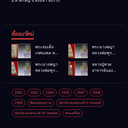
อ.หาดใหญ่ จ.สงขลา 90110
เรื่องมาใหม่
พระสมเด็จ
พระนางพญา
เกศมงคล หล
หลวงพ่อฑูรย์
วงพ่อฑูรย์ วัด
วัดโพธิ์นิมิตร
พระนางพญา
หลวงปู่ทวด
โพธิ์นิมิตร
พ.ศ.2512
หลวงพ่อฑูรย์
อาจารย์นอง
พ.ศ.2512
วัดโพธิ์นิมิตร
วัดทรายขาว
พ.ศ.2512
พ.ศ.2541
2562
2563
2564
2565
2567
2568
2569
ติดต่อสอบถาม
บัตรรับรองพระแท้ D-Amulet
บัตรรับรองพระแท้ SP Amulet
พระเครื่อง