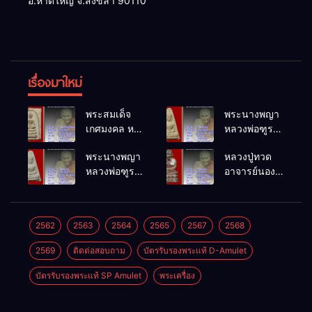
อ.หาดใหญ่ จ.สงขลา 90110
เรื่องมาใหม่
พระสมเด็จ
พระนางพญา
เกศมงคล หล
หลวงพ่อฑูรย์
วงพ่อฑูรย์ วัด
วัดโพธิ์นิมิตร
พระนางพญา
หลวงปู่ทวด
โพธิ์นิมิตร
พ.ศ.2512
หลวงพ่อฑูรย์
อาจารย์นอง
พ.ศ.2512
วัดโพธิ์นิมิตร
วัดทรายขาว
พ.ศ.2512
พ.ศ.2541
2562
2563
2564
2565
2567
2568
2569
ติดต่อสอบถาม
บัตรรับรองพระแท้ D-Amulet
บัตรรับรองพระแท้ SP Amulet
พระเครื่อง