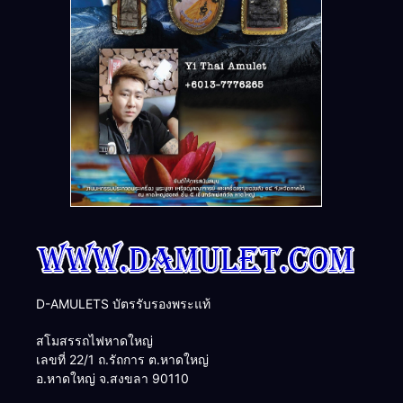
D-AMULETS บัตรรับรองพระแท้
สโมสรรถไฟหาดใหญ่
เลขที่ 22/1 ถ.รัถการ ต.หาดใหญ่
อ.หาดใหญ่ จ.สงขลา 90110