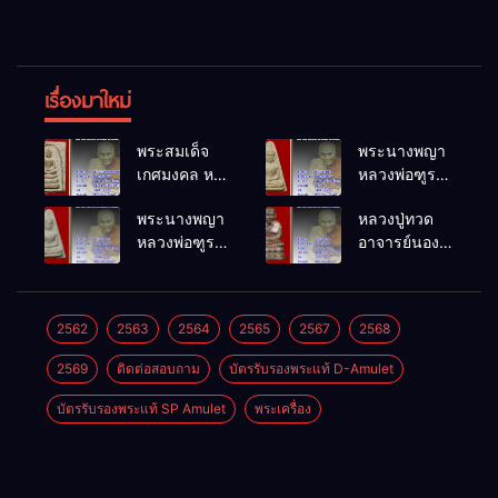
เรื่องมาใหม่
พระสมเด็จ
พระนางพญา
เกศมงคล หล
หลวงพ่อฑูรย์
วงพ่อฑูรย์ วัด
วัดโพธิ์นิมิตร
พระนางพญา
หลวงปู่ทวด
โพธิ์นิมิตร
พ.ศ.2512
หลวงพ่อฑูรย์
อาจารย์นอง
พ.ศ.2512
วัดโพธิ์นิมิตร
วัดทรายขาว
พ.ศ.2512
พ.ศ.2541
2562
2563
2564
2565
2567
2568
2569
ติดต่อสอบถาม
บัตรรับรองพระแท้ D-Amulet
บัตรรับรองพระแท้ SP Amulet
พระเครื่อง