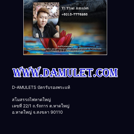
D-AMULETS บัตรรับรองพระแท้
สโมสรรถไฟหาดใหญ่
เลขที่ 22/1 ถ.รัถการ ต.หาดใหญ่
อ.หาดใหญ่ จ.สงขลา 90110