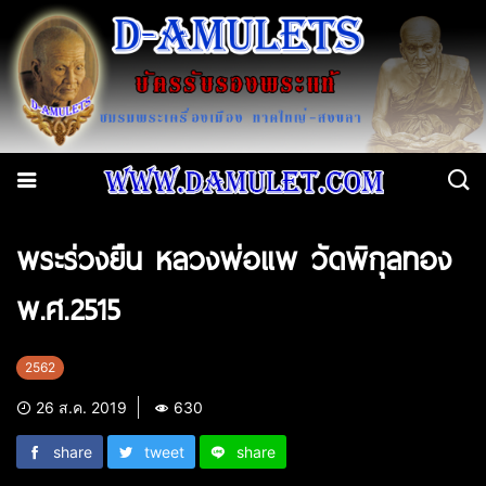
พระร่วงยืน หลวงพ่อแพ วัดพิกุลทอง
พ.ศ.2515
2562
26 ส.ค. 2019
630
share
tweet
share