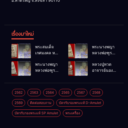
อ.หาดใหญ่ จ.สงขลา 90110
เรื่องมาใหม่
พระสมเด็จ
พระนางพญา
เกศมงคล หล
หลวงพ่อฑูรย์
วงพ่อฑูรย์ วัด
วัดโพธิ์นิมิตร
พระนางพญา
หลวงปู่ทวด
โพธิ์นิมิตร
พ.ศ.2512
หลวงพ่อฑูรย์
อาจารย์นอง
พ.ศ.2512
วัดโพธิ์นิมิตร
วัดทรายขาว
พ.ศ.2512
พ.ศ.2541
2562
2563
2564
2565
2567
2568
2569
ติดต่อสอบถาม
บัตรรับรองพระแท้ D-Amulet
บัตรรับรองพระแท้ SP Amulet
พระเครื่อง