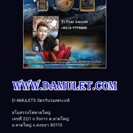
D-AMULETS บัตรรับรองพระแท้
สโมสรรถไฟหาดใหญ่
เลขที่ 22/1 ถ.รัถการ ต.หาดใหญ่
อ.หาดใหญ่ จ.สงขลา 90110