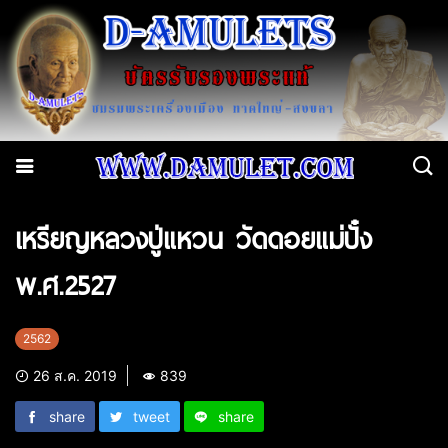
เหรียญหลวงปู่แหวน วัดดอยแม่ปั๋ง
พ.ศ.2527
2562
26 ส.ค. 2019
839
share
tweet
share