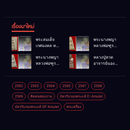
เรื่องมาใหม่
พระสมเด็จ
พระนางพญา
เกศมงคล หล
หลวงพ่อฑูรย์
วงพ่อฑูรย์ วัด
วัดโพธิ์นิมิตร
พระนางพญา
หลวงปู่ทวด
โพธิ์นิมิตร
พ.ศ.2512
หลวงพ่อฑูรย์
อาจารย์นอง
พ.ศ.2512
วัดโพธิ์นิมิตร
วัดทรายขาว
พ.ศ.2512
พ.ศ.2541
2562
2563
2564
2565
2567
2568
2569
ติดต่อสอบถาม
บัตรรับรองพระแท้ D-Amulet
บัตรรับรองพระแท้ SP Amulet
พระเครื่อง