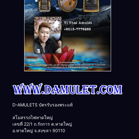
D-AMULETS บัตรรับรองพระแท้
สโมสรรถไฟหาดใหญ่
เลขที่ 22/1 ถ.รัถการ ต.หาดใหญ่
อ.หาดใหญ่ จ.สงขลา 90110