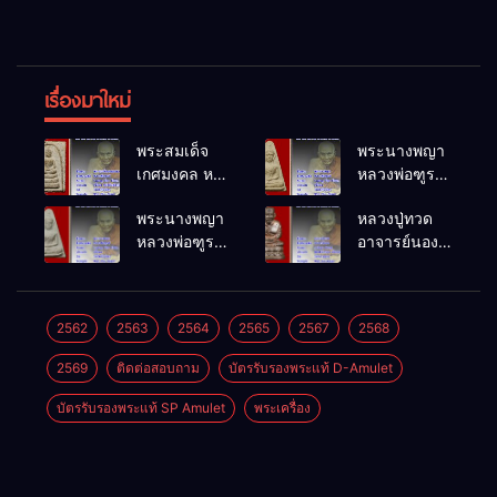
เรื่องมาใหม่
พระสมเด็จ
พระนางพญา
เกศมงคล หล
หลวงพ่อฑูรย์
วงพ่อฑูรย์ วัด
วัดโพธิ์นิมิตร
พระนางพญา
หลวงปู่ทวด
โพธิ์นิมิตร
พ.ศ.2512
หลวงพ่อฑูรย์
อาจารย์นอง
พ.ศ.2512
วัดโพธิ์นิมิตร
วัดทรายขาว
พ.ศ.2512
พ.ศ.2541
2562
2563
2564
2565
2567
2568
2569
ติดต่อสอบถาม
บัตรรับรองพระแท้ D-Amulet
บัตรรับรองพระแท้ SP Amulet
พระเครื่อง