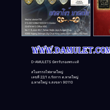
D-AMULETS บัตรรับรองพระแท้
สโมสรรถไฟหาดใหญ่
เลขที่ 22/1 ถ.รัถการ ต.หาดใหญ่
อ.หาดใหญ่ จ.สงขลา 90110