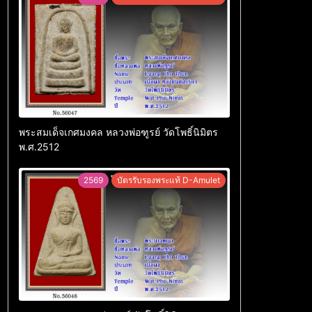
พระสมเด็จเกศมงคล หลวงพ่อฑูรย์ วัดโพธิ์นิมิตร
พ.ศ.2512
2569
บัตรรับรองพระแท้ D-Amulet