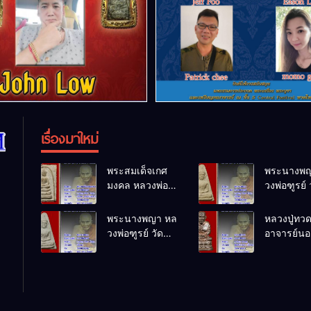
เรื่องมาใหม่
พระสมเด็จเกศ
พระนางพญ
มงคล หลวงพ่อ
วงพ่อฑูรย์ 
ฑูรย์ วัด
โพธิ์นิมิตร
โพธิ์นิมิตร
พ.ศ.2512
พระนางพญา หล
หลวงปู่ทว
พ.ศ.2512
วงพ่อฑูรย์ วัด
อาจารย์นอง
โพธิ์นิมิตร
ทรายขาว
พ.ศ.2512
พ.ศ.2541