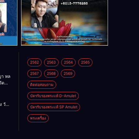
2562
2563
2564
2565
2567
2568
2569
า หล
วัด
ติดต่อสอบถาม
บัตรรับรองพระแท้ D-Amulet
ด
 วัด
บัตรรับรองพระแท้ SP Amulet
พระเครื่อง