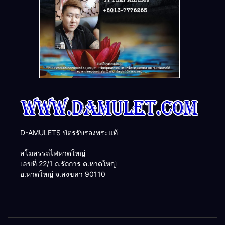
D-AMULETS บัตรรับรองพระแท้
สโมสรรถไฟหาดใหญ่
เลขที่ 22/1 ถ.รัถการ ต.หาดใหญ่
อ.หาดใหญ่ จ.สงขลา 90110