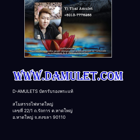
D-AMULETS บัตรรับรองพระแท้
สโมสรรถไฟหาดใหญ่
เลขที่ 22/1 ถ.รัถการ ต.หาดใหญ่
อ.หาดใหญ่ จ.สงขลา 90110