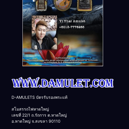
D-AMULETS บัตรรับรองพระแท้
สโมสรรถไฟหาดใหญ่
เลขที่ 22/1 ถ.รัถการ ต.หาดใหญ่
อ.หาดใหญ่ จ.สงขลา 90110