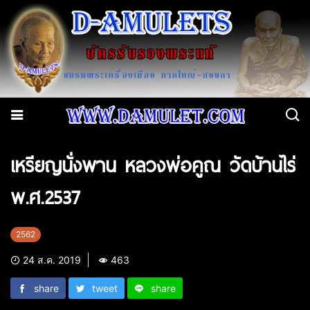
เหรียญนั่งพาน หลวงพ่อคูณ วัดบ้านไร่
พ.ศ.2537
2562
24 ส.ค. 2019
463
share
tweet
share