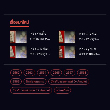
เรื่องมาใหม่
พระสมเด็จ
พระนางพญา
เกศมงคล หล
หลวงพ่อฑูรย์
วงพ่อฑูรย์ วัด
วัดโพธิ์นิมิตร
พระนางพญา
หลวงปู่ทวด
โพธิ์นิมิตร
พ.ศ.2512
หลวงพ่อฑูรย์
อาจารย์นอง
พ.ศ.2512
วัดโพธิ์นิมิตร
วัดทรายขาว
พ.ศ.2512
พ.ศ.2541
2562
2563
2564
2565
2567
2568
2569
ติดต่อสอบถาม
บัตรรับรองพระแท้ D-Amulet
บัตรรับรองพระแท้ SP Amulet
พระเครื่อง