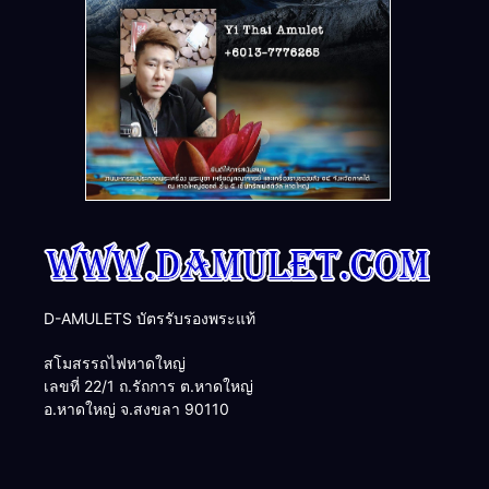
D-AMULETS บัตรรับรองพระแท้
สโมสรรถไฟหาดใหญ่
เลขที่ 22/1 ถ.รัถการ ต.หาดใหญ่
อ.หาดใหญ่ จ.สงขลา 90110