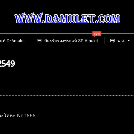
new
แท้ D-Amulet
บัตรรับรองพระแท้ SP Amulet
พ.ศ.
2549
อนวะโลหะ No.1565