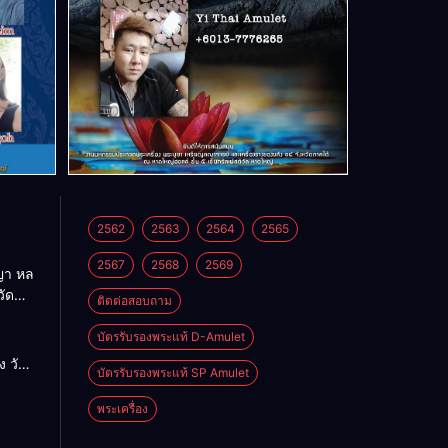
2562
2563
2564
2565
2567
2568
2569
า หล
วัด
ติดต่อสอบถาม
บัตรรับรองพระแท้ D-Amulet
ด
 วัด
บัตรรับรองพระแท้ SP Amulet
พระเครื่อง