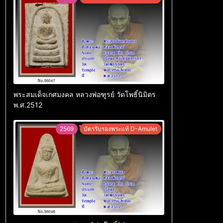
พระสมเด็จเกศมงคล หลวงพ่อฑูรย์ วัดโพธิ์นิมิตร
พ.ศ.2512
2569
บัตรรับรองพระแท้ D-Amulet