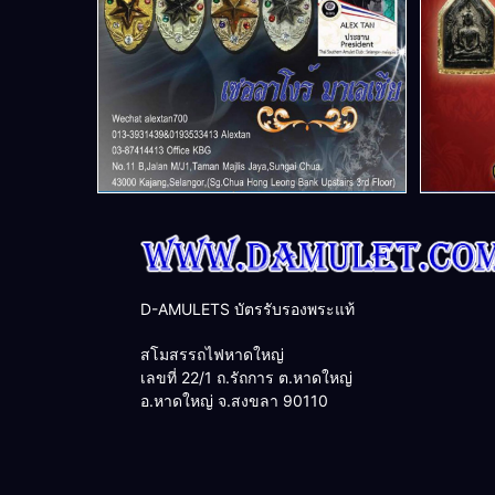
D-AMULETS บัตรรับรองพระแท้
สโมสรรถไฟหาดใหญ่
เลขที่ 22/1 ถ.รัถการ ต.หาดใหญ่
อ.หาดใหญ่ จ.สงขลา 90110