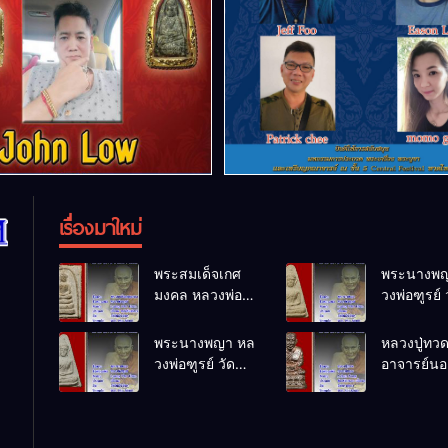
เรื่องมาใหม่
พระสมเด็จเกศ
พระนางพญ
มงคล หลวงพ่อ
วงพ่อฑูรย์ 
ฑูรย์ วัด
โพธิ์นิมิตร
โพธิ์นิมิตร
พ.ศ.2512
พระนางพญา หล
หลวงปู่ทว
พ.ศ.2512
วงพ่อฑูรย์ วัด
อาจารย์นอง
โพธิ์นิมิตร
ทรายขาว
พ.ศ.2512
พ.ศ.2541