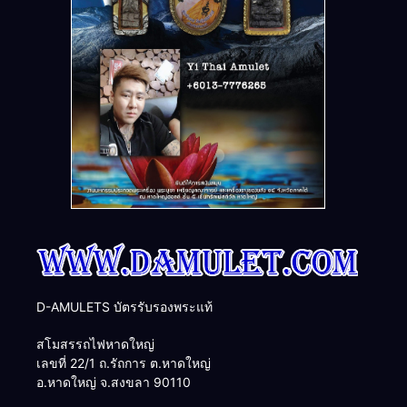
D-AMULETS บัตรรับรองพระแท้
สโมสรรถไฟหาดใหญ่
เลขที่ 22/1 ถ.รัถการ ต.หาดใหญ่
อ.หาดใหญ่ จ.สงขลา 90110