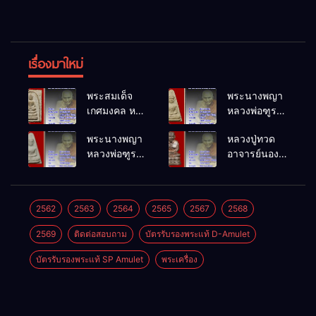
เรื่องมาใหม่
พระสมเด็จ
พระนางพญา
เกศมงคล หล
หลวงพ่อฑูรย์
วงพ่อฑูรย์ วัด
วัดโพธิ์นิมิตร
พระนางพญา
หลวงปู่ทวด
โพธิ์นิมิตร
พ.ศ.2512
หลวงพ่อฑูรย์
อาจารย์นอง
พ.ศ.2512
วัดโพธิ์นิมิตร
วัดทรายขาว
พ.ศ.2512
พ.ศ.2541
2562
2563
2564
2565
2567
2568
2569
ติดต่อสอบถาม
บัตรรับรองพระแท้ D-Amulet
บัตรรับรองพระแท้ SP Amulet
พระเครื่อง