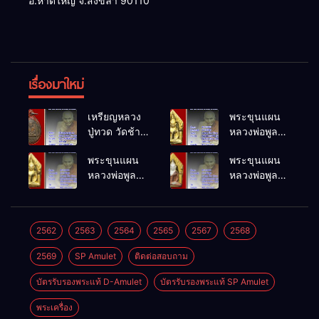
อ.หาดใหญ่ จ.สงขลา 90110
เรื่องมาใหม่
เหรียญหลวง
พระขุนแผน
ปู่ทวด วัดช้าง
หลวงพ่อพูล
ให้ พ.ศ.2505
วัดไผ่ล้อม
พระขุนแผน
พระขุนแผน
พ.ศ.2548
หลวงพ่อพูล
หลวงพ่อพูล
วัดไผ่ล้อม
วัดไผ่ล้อม
พ.ศ.2548
พ.ศ.2548
2562
2563
2564
2565
2567
2568
2569
SP Amulet
ติดต่อสอบถาม
บัตรรับรองพระแท้ D-Amulet
บัตรรับรองพระแท้ SP Amulet
พระเครื่อง