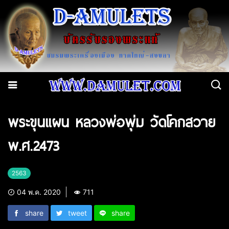
พระขุนแผน หลวงพ่อพุ่ม วัดโคกสวาย
พ.ศ.2473
2563
04 พ.ค. 2020
711
share
tweet
share