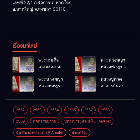
เลขที่ 22/1 ถ.รัถการ ต.หาดใหญ่
อ.หาดใหญ่ จ.สงขลา 90110
เรื่องมาใหม่
พระสมเด็จ
พระนางพญา
เกศมงคล หล
หลวงพ่อฑูรย์
วงพ่อฑูรย์ วัด
วัดโพธิ์นิมิตร
พระนางพญา
หลวงปู่ทวด
โพธิ์นิมิตร
พ.ศ.2512
หลวงพ่อฑูรย์
อาจารย์นอง
พ.ศ.2512
วัดโพธิ์นิมิตร
วัดทรายขาว
พ.ศ.2512
พ.ศ.2541
2562
2563
2564
2565
2567
2568
2569
ติดต่อสอบถาม
บัตรรับรองพระแท้ D-Amulet
บัตรรับรองพระแท้ SP Amulet
พระเครื่อง