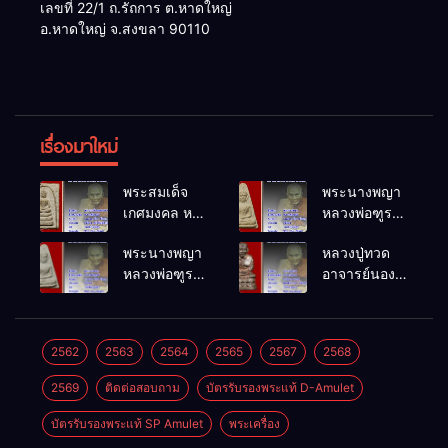
เลขที่ 22/1 ถ.รัถการ ต.หาดใหญ่
อ.หาดใหญ่ จ.สงขลา 90110
เรื่องมาใหม่
พระสมเด็จ
พระนางพญา
เกศมงคล หล
หลวงพ่อฑูรย์
วงพ่อฑูรย์ วัด
วัดโพธิ์นิมิตร
พระนางพญา
หลวงปู่ทวด
โพธิ์นิมิตร
พ.ศ.2512
หลวงพ่อฑูรย์
อาจารย์นอง
พ.ศ.2512
วัดโพธิ์นิมิตร
วัดทรายขาว
พ.ศ.2512
พ.ศ.2541
2562
2563
2564
2565
2567
2568
2569
ติดต่อสอบถาม
บัตรรับรองพระแท้ D-Amulet
บัตรรับรองพระแท้ SP Amulet
พระเครื่อง