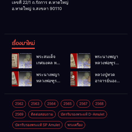
เลขที่ 22/1 ถ.รัถการ ต.หาดใหญ่
อ.หาดใหญ่ จ.สงขลา 90110
เรื่องมาใหม่
พระสมเด็จ
พระนางพญา
เกศมงคล หล
หลวงพ่อฑูรย์
วงพ่อฑูรย์ วัด
วัดโพธิ์นิมิตร
พระนางพญา
หลวงปู่ทวด
โพธิ์นิมิตร
พ.ศ.2512
หลวงพ่อฑูรย์
อาจารย์นอง
พ.ศ.2512
วัดโพธิ์นิมิตร
วัดทรายขาว
พ.ศ.2512
พ.ศ.2541
2562
2563
2564
2565
2567
2568
2569
ติดต่อสอบถาม
บัตรรับรองพระแท้ D-Amulet
บัตรรับรองพระแท้ SP Amulet
พระเครื่อง