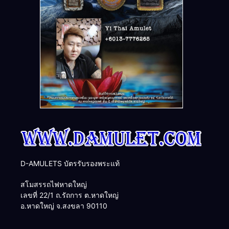
D-AMULETS บัตรรับรองพระแท้
สโมสรรถไฟหาดใหญ่
เลขที่ 22/1 ถ.รัถการ ต.หาดใหญ่
อ.หาดใหญ่ จ.สงขลา 90110