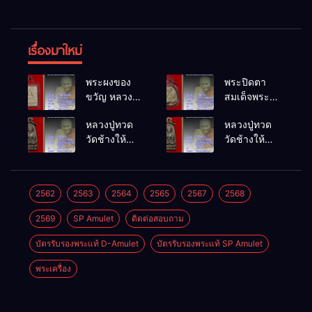
เรื่องมาใหม่
พระผงของ
พระปิดตา
ขวัญ หลวงพ่อ
สมเด็จพระ
สด วัดปากน้ำ
สังฆราชเจ้า
หลวงปู่ทวด
หลวงปู่ทวด
พ.ศ.2514
วัดบวรนิเวศ
วัดช้างให้
วัดช้างให้
วิหาร
พ.ศ.2508
พ.ศ.2508
พ.ศ.2523
2562
2563
2564
2565
2567
2568
2569
SP Amulet
ติดต่อสอบถาม
บัตรรับรองพระแท้ D-Amulet
บัตรรับรองพระแท้ SP Amulet
พระเครื่อง