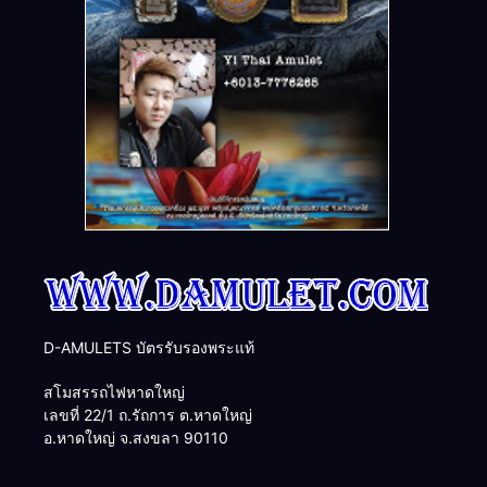
D-AMULETS บัตรรับรองพระแท้
สโมสรรถไฟหาดใหญ่
เลขที่ 22/1 ถ.รัถการ ต.หาดใหญ่
อ.หาดใหญ่ จ.สงขลา 90110