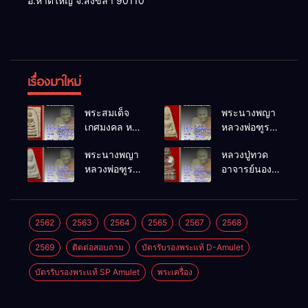
อ.หาดใหญ่ จ.สงขลา 90110
เรื่องมาใหม่
พระสมเด็จ
พระนางพญา
เกศมงคล หล
หลวงพ่อฑูรย์
วงพ่อฑูรย์ วัด
วัดโพธิ์นิมิตร
พระนางพญา
หลวงปู่ทวด
โพธิ์นิมิตร
พ.ศ.2512
หลวงพ่อฑูรย์
อาจารย์นอง
พ.ศ.2512
วัดโพธิ์นิมิตร
วัดทรายขาว
พ.ศ.2512
พ.ศ.2541
2562
2563
2564
2565
2567
2568
2569
ติดต่อสอบถาม
บัตรรับรองพระแท้ D-Amulet
บัตรรับรองพระแท้ SP Amulet
พระเครื่อง