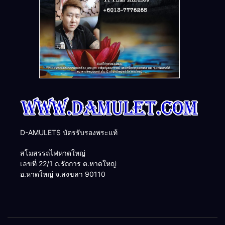
D-AMULETS บัตรรับรองพระแท้
สโมสรรถไฟหาดใหญ่
เลขที่ 22/1 ถ.รัถการ ต.หาดใหญ่
อ.หาดใหญ่ จ.สงขลา 90110