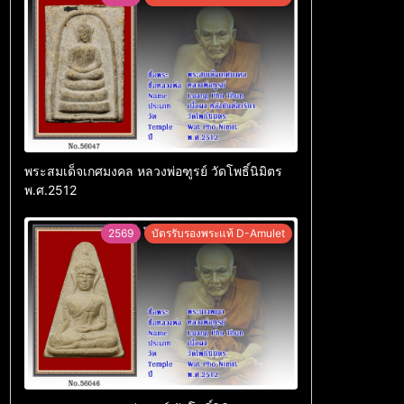
พระสมเด็จเกศมงคล หลวงพ่อฑูรย์ วัดโพธิ์นิมิตร
พ.ศ.2512
2569
บัตรรับรองพระแท้ D-Amulet