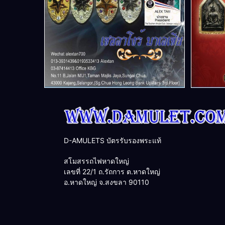
D-AMULETS บัตรรับรองพระแท้
สโมสรรถไฟหาดใหญ่
เลขที่ 22/1 ถ.รัถการ ต.หาดใหญ่
อ.หาดใหญ่ จ.สงขลา 90110