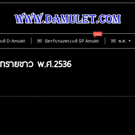
new
แท้ D-Amulet
บัตรรับรองพระแท้ SP Amulet
พ.ศ.
ดทรายขาว พ.ศ.2536