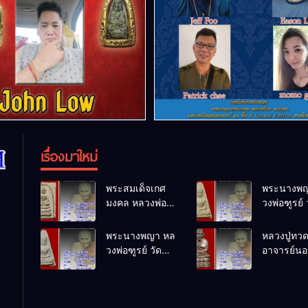
เรื่องมาใหม่
พระสมเด็จเกศ
พระนางพญ
มงคล หลวงพ่อ
วงพ่อฑูรย์ 
ฑูรย์ วัด
โพธิ์นิมิตร
โพธิ์นิมิตร
พ.ศ.2512
พระนางพญา หล
หลวงปู่ทว
พ.ศ.2512
วงพ่อฑูรย์ วัด
อาจารย์นอง
โพธิ์นิมิตร
ทรายขาว
พ.ศ.2512
พ.ศ.2541