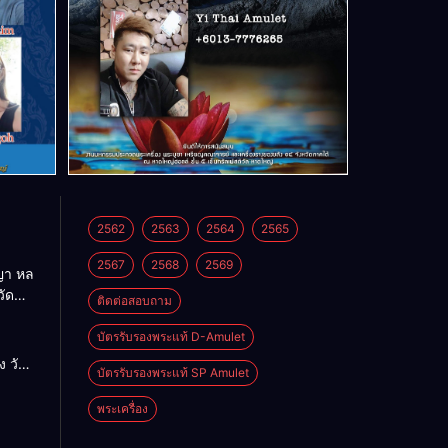
2562
2563
2564
2565
2567
2568
2569
า หล
วัด
ติดต่อสอบถาม
บัตรรับรองพระแท้ D-Amulet
ด
 วัด
บัตรรับรองพระแท้ SP Amulet
พระเครื่อง