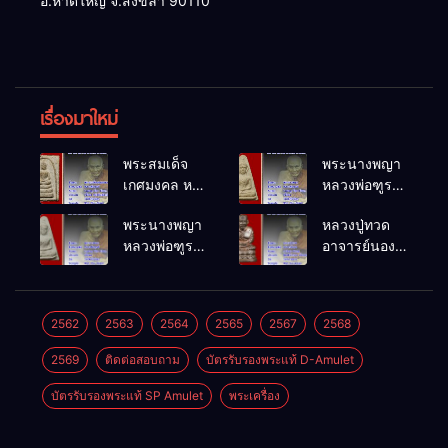
อ.หาดใหญ่ จ.สงขลา 90110
เรื่องมาใหม่
พระสมเด็จ
พระนางพญา
เกศมงคล หล
หลวงพ่อฑูรย์
วงพ่อฑูรย์ วัด
วัดโพธิ์นิมิตร
พระนางพญา
หลวงปู่ทวด
โพธิ์นิมิตร
พ.ศ.2512
หลวงพ่อฑูรย์
อาจารย์นอง
พ.ศ.2512
วัดโพธิ์นิมิตร
วัดทรายขาว
พ.ศ.2512
พ.ศ.2541
2562
2563
2564
2565
2567
2568
2569
ติดต่อสอบถาม
บัตรรับรองพระแท้ D-Amulet
บัตรรับรองพระแท้ SP Amulet
พระเครื่อง