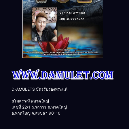
D-AMULETS บัตรรับรองพระแท้
สโมสรรถไฟหาดใหญ่
เลขที่ 22/1 ถ.รัถการ ต.หาดใหญ่
อ.หาดใหญ่ จ.สงขลา 90110