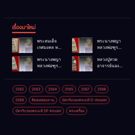
เรื่องมาใหม่
พระสมเด็จ
พระนางพญา
เกศมงคล หล
หลวงพ่อฑูรย์
วงพ่อฑูรย์ วัด
วัดโพธิ์นิมิตร
พระนางพญา
หลวงปู่ทวด
โพธิ์นิมิตร
พ.ศ.2512
หลวงพ่อฑูรย์
อาจารย์นอง
พ.ศ.2512
วัดโพธิ์นิมิตร
วัดทรายขาว
พ.ศ.2512
พ.ศ.2541
2562
2563
2564
2565
2567
2568
2569
ติดต่อสอบถาม
บัตรรับรองพระแท้ D-Amulet
บัตรรับรองพระแท้ SP Amulet
พระเครื่อง