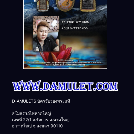
D-AMULETS บัตรรับรองพระแท้
สโมสรรถไฟหาดใหญ่
เลขที่ 22/1 ถ.รัถการ ต.หาดใหญ่
อ.หาดใหญ่ จ.สงขลา 90110